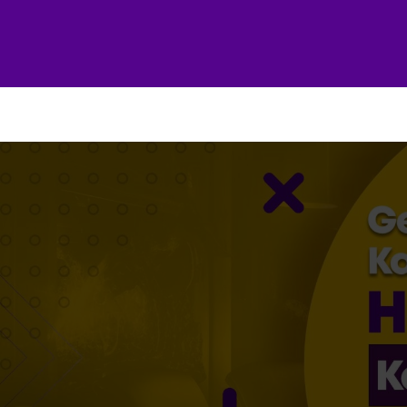
İçeriğe
atla