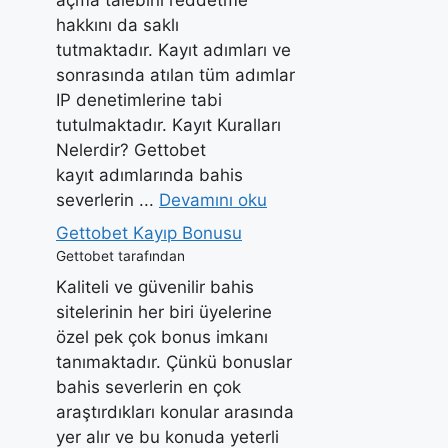
hakkını da saklı
tutmaktadır. Kayıt adımları ve
sonrasında atılan tüm adımlar
IP denetimlerine tabi
tutulmaktadır. Kayıt Kuralları
Nelerdir? Gettobet
kayıt adımlarında bahis
severlerin ...
Devamını oku
Gettobet Kayıp Bonusu
Gettobet tarafından
Kaliteli ve güvenilir bahis
sitelerinin her biri üyelerine
özel pek çok bonus imkanı
tanımaktadır. Çünkü bonuslar
bahis severlerin en çok
araştırdıkları konular arasında
yer alır ve bu konuda yeterli