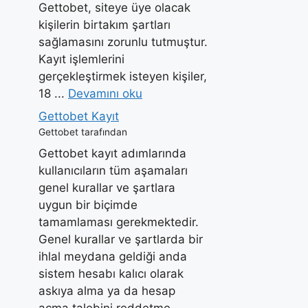
Gettobet, siteye üye olacak
kişilerin birtakım şartları
sağlamasını zorunlu tutmuştur.
Kayıt işlemlerini
gerçekleştirmek isteyen kişiler,
18 ...
Devamını oku
Gettobet Kayıt
Gettobet tarafından
Gettobet kayıt adımlarında
kullanıcıların tüm aşamaları
genel kurallar ve şartlara
uygun bir biçimde
tamamlaması gerekmektedir.
Genel kurallar ve şartlarda bir
ihlal meydana geldiği anda
sistem hesabı kalıcı olarak
askıya alma ya da hesap
açma talebini reddetme