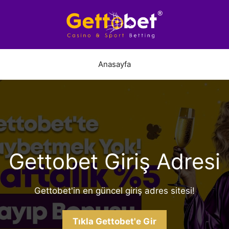
Anasayfa
Gettobet Giriş Adresi
Gettobet'in en güncel giriş adres sitesi!
Tıkla Gettobet'e Gir