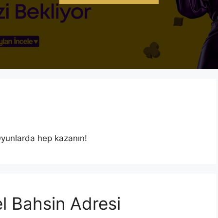
Oyunlarda hep kazanın!
l Bahsin Adresi