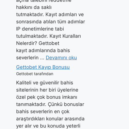
hakkını da saklı
tutmaktadır. Kayıt adımları ve
sonrasında atılan tüm adımlar
IP denetimlerine tabi
tutulmaktadır. Kayıt Kuralları
Nelerdir? Gettobet
kayıt adımlarında bahis
severlerin ...
Devamını oku
Gettobet Kayıp Bonusu
Gettobet tarafından
Kaliteli ve güvenilir bahis
sitelerinin her biri üyelerine
özel pek çok bonus imkanı
tanımaktadır. Çünkü bonuslar
bahis severlerin en çok
araştırdıkları konular arasında
yer alır ve bu konuda yeterli