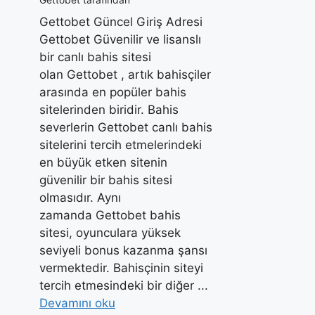
Gettobet tarafından
Gettobet Güncel Giriş Adresi
Gettobet Güvenilir ve lisanslı
bir canlı bahis sitesi
olan Gettobet , artık bahisçiler
arasında en popüler bahis
sitelerinden biridir. Bahis
severlerin Gettobet canlı bahis
sitelerini tercih etmelerindeki
en büyük etken sitenin
güvenilir bir bahis sitesi
olmasıdır. Aynı
zamanda Gettobet bahis
sitesi, oyunculara yüksek
seviyeli bonus kazanma şansı
vermektedir. Bahisçinin siteyi
tercih etmesindeki bir diğer ...
Devamını oku