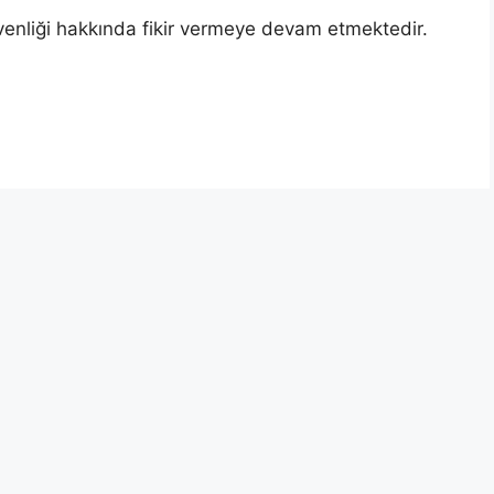
üvenliği hakkında fikir vermeye devam etmektedir.