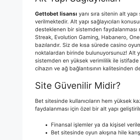
Gettobet lisansı
yanı sıra sitenin alt yap
verilmektedir. Alt yapı sağlayıcıları konusun
desteklenen bir sistemden faydalanması
Streak, Evolution Gaming, Habanero, One T
bazılarıdır. Siz de kısa sürede casino oyu
noktalardan birinde bulunuyorsunuz! Alt ya
sistemden en yüksek verimlilik ile istifade 
cihazın ve ağ bağlantısının kalitesinden d
Site Güvenilir Midir?
Bet sitesinde kullanıcıların hem yüksek k
faydalanması için özel bir alt yapı geliştiril
Finansal işlemler ya da kişisel veriler
Bet sitesinde oyun akışına hile karı