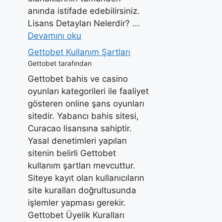
anında istifade edebilirsiniz.
Lisans Detayları Nelerdir? ...
Devamını oku
Gettobet Kullanım Şartları
Gettobet tarafından
Gettobet bahis ve casino
oyunları kategorileri ile faaliyet
gösteren online şans oyunları
sitedir. Yabancı bahis sitesi,
Curacao lisansına sahiptir.
Yasal denetimleri yapılan
sitenin belirli Gettobet
kullanım şartları mevcuttur.
Siteye kayıt olan kullanıcıların
site kuralları doğrultusunda
işlemler yapması gerekir.
Gettobet Üyelik Kuralları