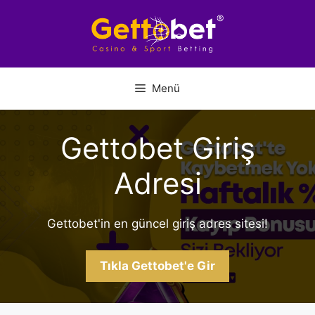
İçeriğe
atla
Menü
Gettobet Giriş
Adresi
Gettobet'in en güncel giriş adres sitesi!
Tıkla Gettobet'e Gir