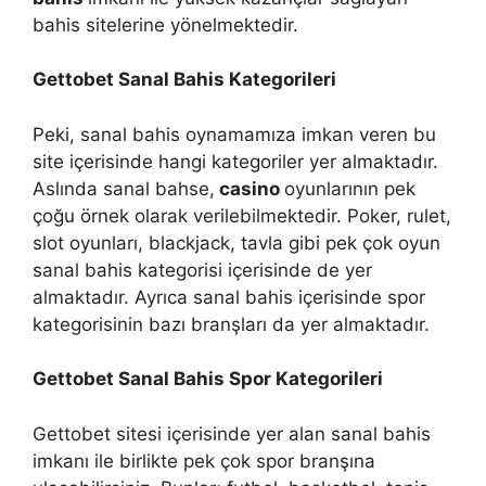
bahis sitelerine yönelmektedir.
Gettobet
Sanal Bahis Kategorileri
Peki, sanal bahis oynamamıza imkan veren bu
site içerisinde hangi kategoriler yer almaktadır.
Aslında sanal bahse,
casino
oyunlarının pek
çoğu örnek olarak verilebilmektedir. Poker, rulet,
slot oyunları, blackjack, tavla gibi pek çok oyun
sanal bahis kategorisi içerisinde de yer
almaktadır. Ayrıca sanal bahis içerisinde spor
kategorisinin bazı branşları da yer almaktadır.
Gettobet
Sanal Bahis Spor Kategorileri
Gettobet sitesi içerisinde yer alan sanal bahis
imkanı ile birlikte pek çok spor branşına