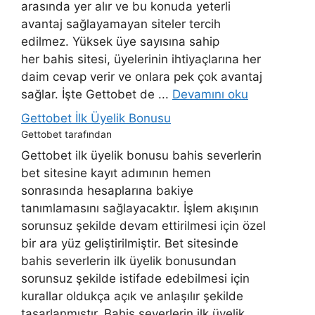
arasında yer alır ve bu konuda yeterli
avantaj sağlayamayan siteler tercih
edilmez. Yüksek üye sayısına sahip
her bahis sitesi, üyelerinin ihtiyaçlarına her
daim cevap verir ve onlara pek çok avantaj
sağlar. İşte Gettobet de ...
Devamını oku
Gettobet İlk Üyelik Bonusu
Gettobet tarafından
Gettobet ilk üyelik bonusu bahis severlerin
bet sitesine kayıt adımının hemen
sonrasında hesaplarına bakiye
tanımlamasını sağlayacaktır. İşlem akışının
sorunsuz şekilde devam ettirilmesi için özel
bir ara yüz geliştirilmiştir. Bet sitesinde
bahis severlerin ilk üyelik bonusundan
sorunsuz şekilde istifade edebilmesi için
kurallar oldukça açık ve anlaşılır şekilde
tasarlanmıştır. Bahis severlerin ilk üyelik