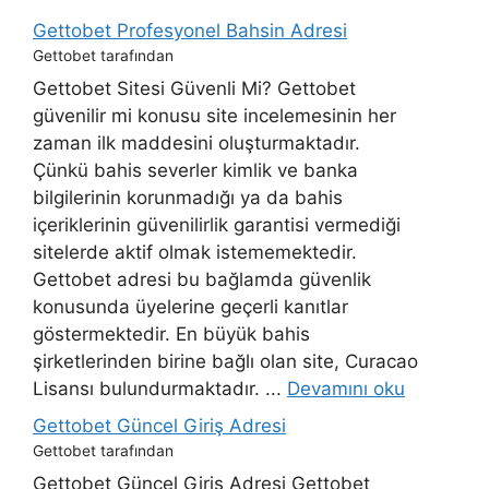
Gettobet Profesyonel Bahsin Adresi
Gettobet tarafından
Gettobet Sitesi Güvenli Mi? Gettobet
güvenilir mi konusu site incelemesinin her
zaman ilk maddesini oluşturmaktadır.
Çünkü bahis severler kimlik ve banka
bilgilerinin korunmadığı ya da bahis
içeriklerinin güvenilirlik garantisi vermediği
sitelerde aktif olmak istememektedir.
Gettobet adresi bu bağlamda güvenlik
konusunda üyelerine geçerli kanıtlar
göstermektedir. En büyük bahis
şirketlerinden birine bağlı olan site, Curacao
Lisansı bulundurmaktadır. ...
Devamını oku
Gettobet Güncel Giriş Adresi
Gettobet tarafından
Gettobet Güncel Giriş Adresi Gettobet