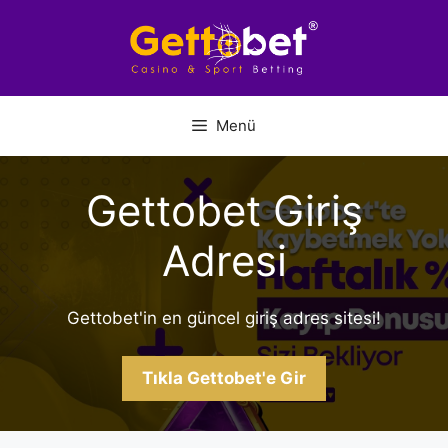
İçeriğe
atla
Menü
Gettobet Giriş
Adresi
Gettobet'in en güncel giriş adres sitesi!
Tıkla Gettobet'e Gir