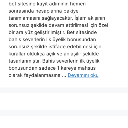
bet sitesine kayıt adımının hemen
sonrasında hesaplarına bakiye
tanımlamasını sağlayacaktır. İşlem akışının
sorunsuz şekilde devam ettirilmesi için özel
bir ara yüz geliştirilmiştir. Bet sitesinde
bahis severlerin ilk üyelik bonusundan
sorunsuz şekilde istifade edebilmesi için
kurallar oldukça açık ve anlaşılır şekilde
tasarlanmıştır. Bahis severlerin ilk üyelik
bonusundan sadece 1 kereye mahsus
olarak faydalanmasına ...
Devamını oku