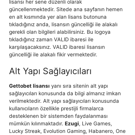
lisansı her sene düzenli olarak
güncellenmektedir. Sitede ana sayfanın hemen
en alt kısmında yer alan lisans butonuna
tıkladığınız anda, lisansın güncelliği ile alakalı
gerekli olan bilgileri alabilirsiniz. Bu logoya
tıkladığınız zaman VALID ibaresi ile
karşılaşacaksınız. VALID ibaresi lisansın
güncelliği ile alakalı fikir vermektedir.
Alt Yapı Sağlayıcıları
Gettobet lisansı
yanı sıra sitenin alt yapı
sağlayıcıları konusunda da bilgi almanız imkan
verilmektedir. Alt yapı sağlayıcıları konusunda
kullanıcıların özellikle prestijli firmalarca
desteklenen bir sistemden faydalanması
mümkün kılınmaktadır.
Ezugi
, Live Games,
Lucky Streak, Evolution Gaming, Habanero, One