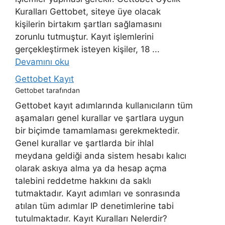
Kuralları Gettobet, siteye üye olacak
kişilerin birtakım şartları sağlamasını
zorunlu tutmuştur. Kayıt işlemlerini
gerçekleştirmek isteyen kişiler, 18 ...
Devamını oku
Gettobet Kayıt
Gettobet tarafından
Gettobet kayıt adımlarında kullanıcıların tüm
aşamaları genel kurallar ve şartlara uygun
bir biçimde tamamlaması gerekmektedir.
Genel kurallar ve şartlarda bir ihlal
meydana geldiği anda sistem hesabı kalıcı
olarak askıya alma ya da hesap açma
talebini reddetme hakkını da saklı
tutmaktadır. Kayıt adımları ve sonrasında
atılan tüm adımlar IP denetimlerine tabi
tutulmaktadır. Kayıt Kuralları Nelerdir?