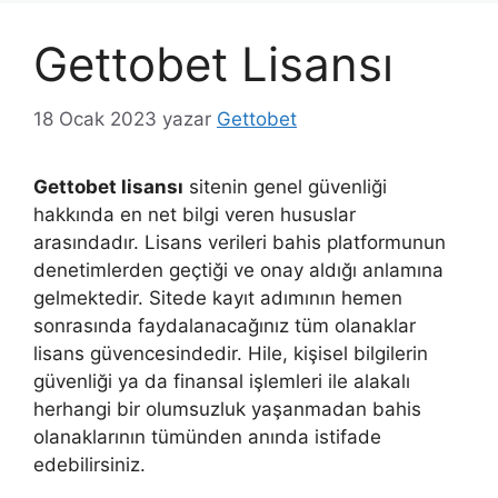
Gettobet Lisansı
18 Ocak 2023
yazar
Gettobet
Gettobet lisansı
sitenin genel güvenliği
hakkında en net bilgi veren hususlar
arasındadır. Lisans verileri bahis platformunun
denetimlerden geçtiği ve onay aldığı anlamına
gelmektedir. Sitede kayıt adımının hemen
sonrasında faydalanacağınız tüm olanaklar
lisans güvencesindedir. Hile, kişisel bilgilerin
güvenliği ya da finansal işlemleri ile alakalı
herhangi bir olumsuzluk yaşanmadan bahis
olanaklarının tümünden anında istifade
edebilirsiniz.