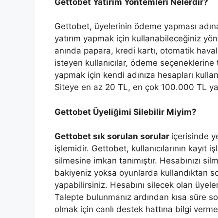
Gettobet
Yatırım Yöntemleri Nelerdir?
Gettobet, üyelerinin ödeme yapması adın
yatırım yapmak için kullanabileceğiniz yö
anında papara, kredi kartı, otomatik hava
isteyen kullanıcılar, ödeme seçeneklerine tı
yapmak için kendi adınıza hesapları kulla
Siteye en az 20 TL, en çok 100.000 TL yatı
Gettobet
Üyeliğimi Silebilir Miyim?
Gettobet
sık sorulan sorular
içerisinde y
işlemidir. Gettobet, kullanıcılarının kayıt 
silmesine imkan tanımıştır. Hesabınızı silme
bakiyeniz yoksa oyunlarda kullandıktan so
yapabilirsiniz. Hesabını silecek olan üyele
Talepte bulunmanız ardından kısa süre son
olmak için canlı destek hattına bilgi verm