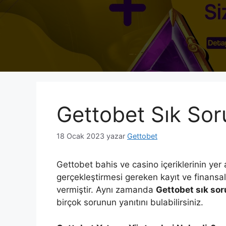
Gettobet Sık Soru
18 Ocak 2023
yazar
Gettobet
Gettobet bahis ve casino içeriklerinin yer a
gerçekleştirmesi gereken kayıt ve finansal 
vermiştir. Aynı zamanda
Gettobet sık sor
birçok sorunun yanıtını bulabilirsiniz.