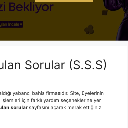
lan Sorular (S.S.S)
ldığı yabancı bahis firmasıdır. Site, üyelerinin
işlemleri için farklı yardım seçeneklerine yer
ulan sorular
sayfasını açarak merak ettiğiniz