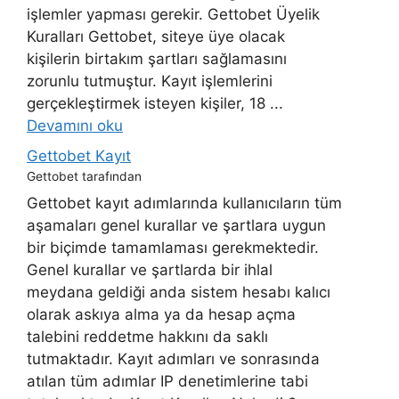
işlemler yapması gerekir. Gettobet Üyelik
Kuralları Gettobet, siteye üye olacak
kişilerin birtakım şartları sağlamasını
zorunlu tutmuştur. Kayıt işlemlerini
gerçekleştirmek isteyen kişiler, 18 ...
Devamını oku
Gettobet Kayıt
Gettobet tarafından
Gettobet kayıt adımlarında kullanıcıların tüm
aşamaları genel kurallar ve şartlara uygun
bir biçimde tamamlaması gerekmektedir.
Genel kurallar ve şartlarda bir ihlal
meydana geldiği anda sistem hesabı kalıcı
olarak askıya alma ya da hesap açma
talebini reddetme hakkını da saklı
tutmaktadır. Kayıt adımları ve sonrasında
atılan tüm adımlar IP denetimlerine tabi