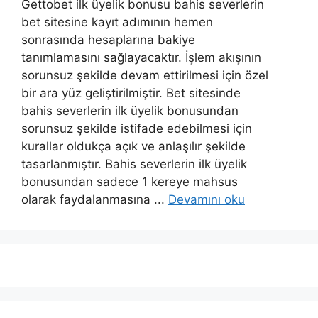
Gettobet ilk üyelik bonusu bahis severlerin
bet sitesine kayıt adımının hemen
sonrasında hesaplarına bakiye
tanımlamasını sağlayacaktır. İşlem akışının
sorunsuz şekilde devam ettirilmesi için özel
bir ara yüz geliştirilmiştir. Bet sitesinde
bahis severlerin ilk üyelik bonusundan
sorunsuz şekilde istifade edebilmesi için
kurallar oldukça açık ve anlaşılır şekilde
tasarlanmıştır. Bahis severlerin ilk üyelik
bonusundan sadece 1 kereye mahsus
olarak faydalanmasına ...
Devamını oku