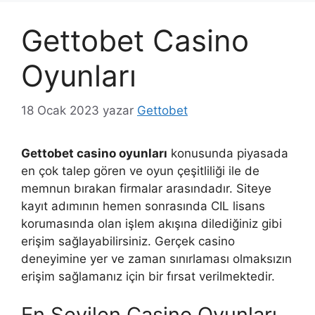
Gettobet Casino
Oyunları
18 Ocak 2023
yazar
Gettobet
Gettobet casino oyunları
konusunda piyasada
en çok talep gören ve oyun çeşitliliği ile de
memnun bırakan firmalar arasındadır. Siteye
kayıt adımının hemen sonrasında CIL lisans
korumasında olan işlem akışına dilediğiniz gibi
erişim sağlayabilirsiniz. Gerçek casino
deneyimine yer ve zaman sınırlaması olmaksızın
erişim sağlamanız için bir fırsat verilmektedir.
En Sevilen Casino Oyunları