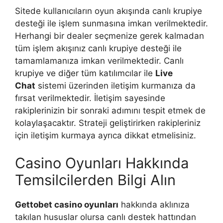
Sitede kullanıcıların oyun akışında canlı krupiye
desteği ile işlem sunmasına imkan verilmektedir.
Herhangi bir dealer seçmenize gerek kalmadan
tüm işlem akışınız canlı krupiye desteği ile
tamamlamanıza imkan verilmektedir. Canlı
krupiye ve diğer tüm katılımcılar ile
Live
Chat
sistemi üzerinden iletişim kurmanıza da
fırsat verilmektedir. İletişim sayesinde
rakiplerinizin bir sonraki adımını tespit etmek de
kolaylaşacaktır. Strateji geliştirirken rakipleriniz
için iletişim kurmaya ayrıca dikkat etmelisiniz.
Casino Oyunları Hakkında
Temsilcilerden Bilgi Alın
Gettobet casino oyunları
hakkında aklınıza
takılan hususlar olursa canlı destek hattından